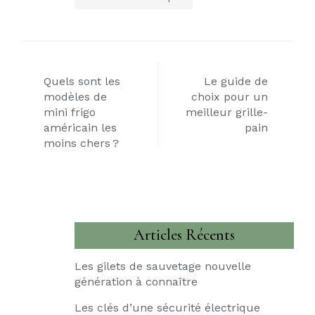
Navigation
Quels sont les
Le guide de
de
modèles de
choix pour un
mini frigo
meilleur grille-
l’article
américain les
pain
moins chers ?
Articles Récents
Les gilets de sauvetage nouvelle
génération à connaître
Les clés d’une sécurité électrique