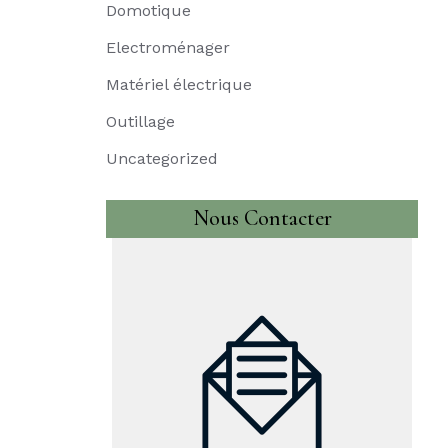
Domotique
Electroménager
Matériel électrique
Outillage
Uncategorized
Nous Contacter