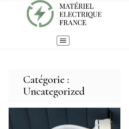
Skip
to
content
Toggle
navigation
Catégorie :
Uncategorized