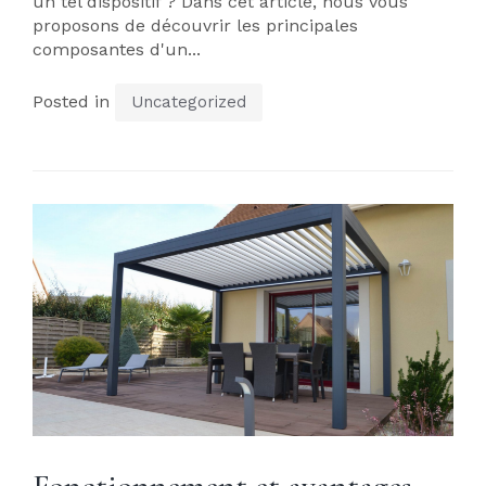
un tel dispositif ? Dans cet article, nous vous
proposons de découvrir les principales
composantes d'un...
Posted in
Uncategorized