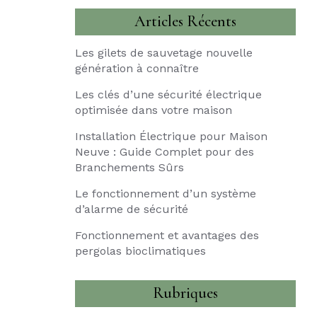
Articles Récents
Les gilets de sauvetage nouvelle
génération à connaître
Les clés d’une sécurité électrique
optimisée dans votre maison
Installation Électrique pour Maison
Neuve : Guide Complet pour des
Branchements Sûrs
Le fonctionnement d’un système
d’alarme de sécurité
Fonctionnement et avantages des
pergolas bioclimatiques
Rubriques