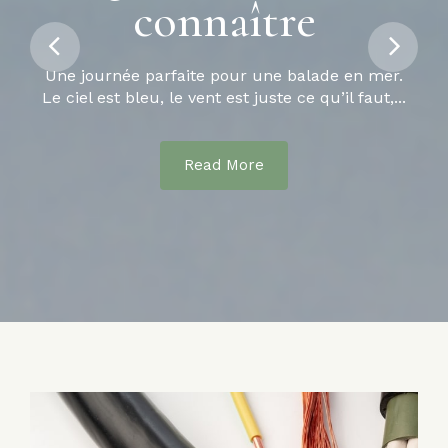
maison
des Branchements
connaître
Sûrs
L'électricité occupe une place centrale dans
Une journée parfaite pour une balade en mer.
nos vies modernes, mais elle n'est pas sans
Le ciel est bleu, le vent est juste ce qu’il faut,...
risques....
Une installation électrique sûre et conforme
aux normes est essentielle pour garantir le...
Read More
Read More
Read More