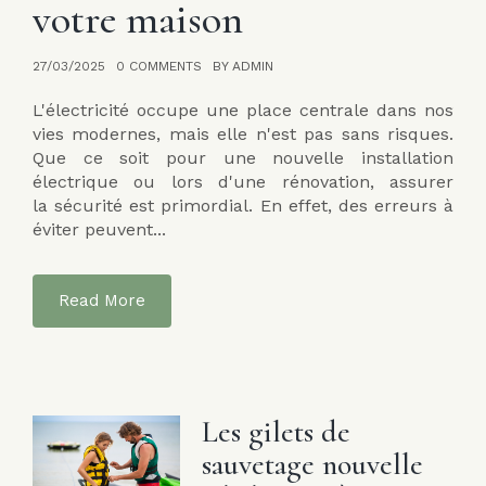
votre maison
G
B
27/03/2025
0 COMMENTS
BY ADMIN
. Le
L'électricité occupe une place centrale dans nos
13/0
 vous
vies modernes, mais elle n'est pas sans risques.
Une
sur-
Que ce soit pour une nouvelle installation
nor
 une
électrique ou lors d'une rénovation, assurer
la 
e la
la sécurité est primordial. En effet, des erreurs à
d'u
éviter peuvent...
pla
l'in
Read More
Les gilets de
sauvetage nouvelle