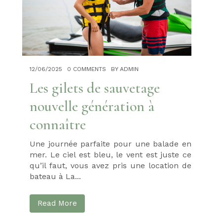
Rénovation
électrique : quand,
pourquoi et quels
travaux ?
12/06/2025
0 COMMENTS
BY ADMIN
09/01/2023
0 COMMENTS
Les gilets de sauvetage
Quels sont les
nouvelle génération à
critères pour bien
connaître
choisir vos
appareils
Une journée parfaite pour une balade en
mer. Le ciel est bleu, le vent est juste ce
électroménagers ?
qu’il faut, vous avez pris une location de
bateau à La...
04/11/2022
0 COMMENTS
Liste des matériels
Read More
indispensables