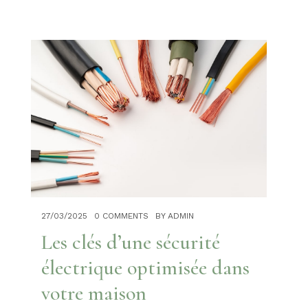
pour équiper un
restaurant
19/10/2022
0 COMMENTS
Restauration
rapide healthy :
Avez-vous pensé à
optimiser vos
process de
commande ?
27/03/2025
0 COMMENTS
BY ADMIN
20/06/2022
0 COMMENTS
Les clés d’une sécurité
électrique optimisée dans
Quels sont les
avantages et les
votre maison